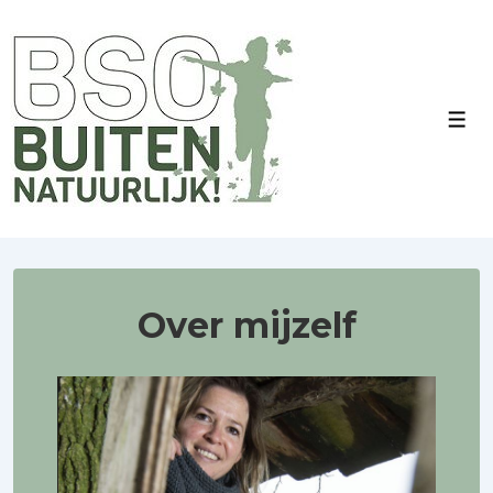
↓
Doorgaan
naar
hoofdinhoud
Men
Over mijzelf